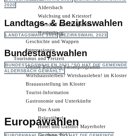
2020
Aldersbach
Walchsing und Kriestorf
Landtags- & Bezirkswahlen
Pörndorf und Uttigkofen
Haidenburg
LANDTAGSWAHL 2023
BEZIRKSWAHL 2023
Geschichte und Wappen
Impressionen
Bundestagswahlen
Tourismus und Freizeit
BUNDESTAGSWAHLEN 2021 "SO HAT DIE GEMEINDE
Online-Buchung Ferienprogramm
ALDERSBACH GEWÄHLT"
Wirtshaussterben? Wirtshausleben! im Kloster
Brauausstellung im Kloster
Tourist-Information
Gastronomie und Unterkünfte
Das Asam
Europawahlen
Bräustüberl
Hotel und Gasthof Mayerhofer
Gasthaus Pirkl
EUROPAWAHLEN 2024 "SO HAT DIE GEMEINDE