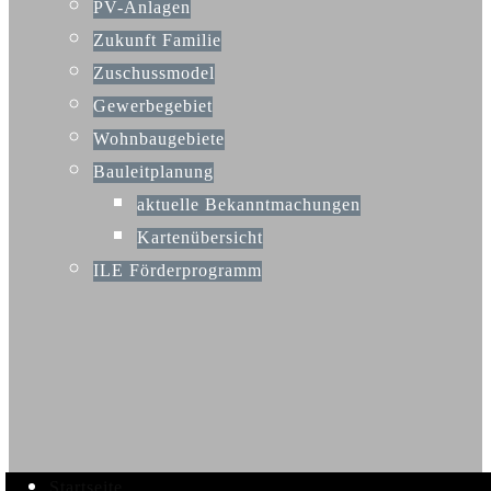
PV-Anlagen
Zukunft Familie
Zuschussmodel
Gewerbegebiet
Wohnbaugebiete
Bauleitplanung
aktuelle Bekanntmachungen
Kartenübersicht
ILE Förderprogramm
Startseite