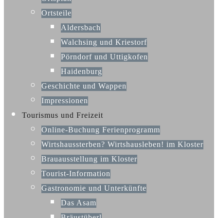
Ortsteile
Aldersbach
Walchsing und Kriestorf
Pörndorf und Uttigkofen
Haidenburg
Geschichte und Wappen
Impressionen
Tourismus und Freizeit
Online-Buchung Ferienprogramm
Wirtshaussterben? Wirtshausleben! im Kloster
Brauausstellung im Kloster
Tourist-Information
Gastronomie und Unterkünfte
Das Asam
Bräustüberl