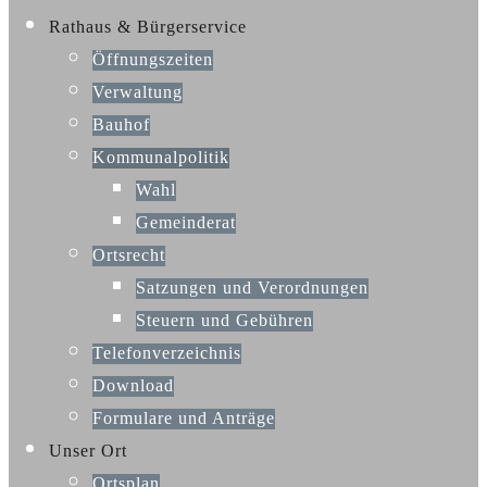
Rathaus & Bürgerservice
Öffnungszeiten
Verwaltung
Bauhof
Kommunalpolitik
Wahl
Gemeinderat
Ortsrecht
Satzungen und Verordnungen
Steuern und Gebühren
Telefonverzeichnis
Download
Formulare und Anträge
Unser Ort
Ortsplan