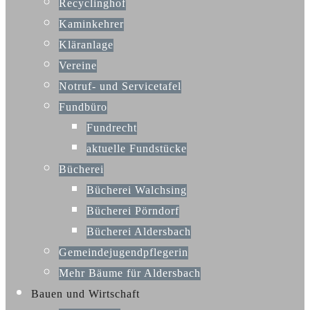
Recyclinghof
Kaminkehrer
Kläranlage
Vereine
Notruf- und Servicetafel
Fundbüro
Fundrecht
aktuelle Fundstücke
Bücherei
Bücherei Walchsing
Bücherei Pörndorf
Bücherei Aldersbach
Gemeindejugendpflegerin
Mehr Bäume für Aldersbach
Bauen und Wirtschaft