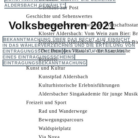
ALDERSBACH GEWÄHLT"
Gasthaus zur Post
Geschichte und Sehenswertes
Volksbegehren 2021
Aldersbach: Kulturbewusster Wirtschaftssta
Kloster Aldersbach: Vom Wein zum Bier: Bra
BEKANNTMACHUNG ÜBER DAS RECHT AUF EINSICHT
Klosterareal Aldersbach: Im Zeichen von B
IN DAS WÄHLERVERZEICHNIS UND DIE ERTEILUNG VON
"Der Dom des Vilstals" - die Asamkirche
EINTRAGUNGSSCHEINEN
ANTRAG AUF ERTEILUNG
EINES EINTRAGUNGSSCHEINS
Brauerei
EINTRAGUNGSBEKANNTMACHUNG
Kunst und Kultur
Kunstpfad Aldersbach
Kulturhistorische Erlebnisführungen
Aldersbacher Singakademie für junge Mus
Freizeit und Sport
Rad und Wanderwege
Bewegungsparcours
Waldspielplatz
Via Nova