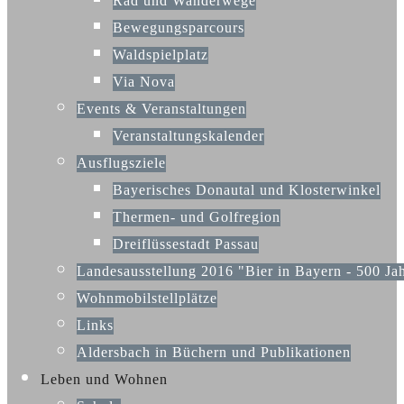
Rad und Wanderwege
Bewegungsparcours
Waldspielplatz
Via Nova
Events & Veranstaltungen
Veranstaltungskalender
Ausflugsziele
Bayerisches Donautal und Klosterwinkel
Thermen- und Golfregion
Dreiflüssestadt Passau
Landesausstellung 2016 "Bier in Bayern - 500 Ja
Wohnmobilstellplätze
Links
Aldersbach in Büchern und Publikationen
Leben und Wohnen