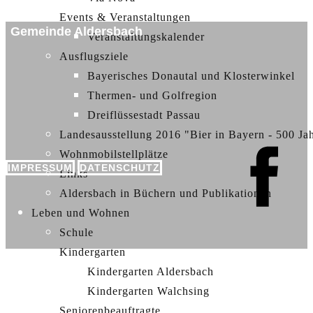
Events & Veranstaltungen
Gemeinde Aldersbach
Veranstaltungskalender
Ausflugsziele
Bayerisches Donautal und Klosterwinkel
Thermen- und Golfregion
Dreiflüssestadt Passau
Landesausstellung 2016 "Bier in Bayern - 500 Ja
Wohnmobilstellplätze
IMPRESSUM
DATENSCHUTZ
Links
Aldersbach in Büchern und Publikationen
Leben und Wohnen
Schule
Kindergarten
Kindergarten Aldersbach
Kindergarten Walchsing
Seniorenbeauftragte