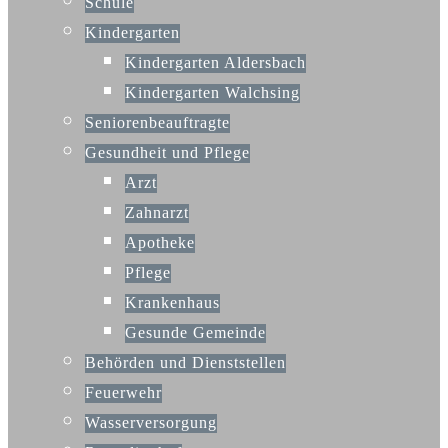
Schule
Kindergarten
Kindergarten Aldersbach
Kindergarten Walchsing
Seniorenbeauftragte
Gesundheit und Pflege
Arzt
Zahnarzt
Apotheke
Pflege
Krankenhaus
Gesunde Gemeinde
Behörden und Dienststellen
Feuerwehr
Wasserversorgung