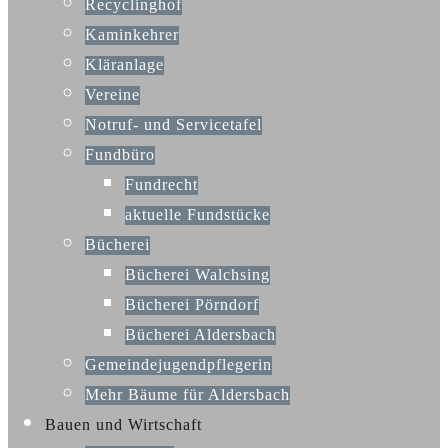
Recyclinghof
Kaminkehrer
Kläranlage
Vereine
Notruf- und Servicetafel
Fundbüro
Fundrecht
aktuelle Fundstücke
Bücherei
Bücherei Walchsing
Bücherei Pörndorf
Bücherei Aldersbach
Gemeindejugendpflegerin
Mehr Bäume für Aldersbach
Bauen und Wirtschaft