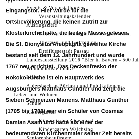
Events & Veranstaltungen
Eingangstor. Hier wurde für die
Veranstaltungskalender
Ortsbevölkerung, die keinen Zutritt zur
Ausflugsziele
Klosterkirche hatte, die heilige Messe gelesen.
Bayerisches Donautal und Klosterwinkel
Thermen- und Golfregion
Die St. Dionysius Areopagita geweihte Kirche
Dreiflüssestadt Passau
bestand seit dem 13. Jahrhundert und wurde
Landesausstellung 2016 "Bier in Bayern - 500 Ja
1767 neu errichtet. Das Deckenfresko der
Wohnmobilstellplätze
Rokoko-Kirche ist ein Hauptwerk des
Links
Aldersbach in Büchern und Publikationen
Augsburgers Matthäus Günther und zeigt die
Leben und Wohnen
Sieben Schmerzen Mariens. Matthäus Günther
Schule
(1705 bis 1788) war ein Schüler von Cosmas
Kindergarten
Kindergarten Aldersbach
Damian Asam und hatte als einer der
Kindergarten Walchsing
bedeutendsten Kirchenmaler seiner Zeit bereits
Seniorenbeauftragte