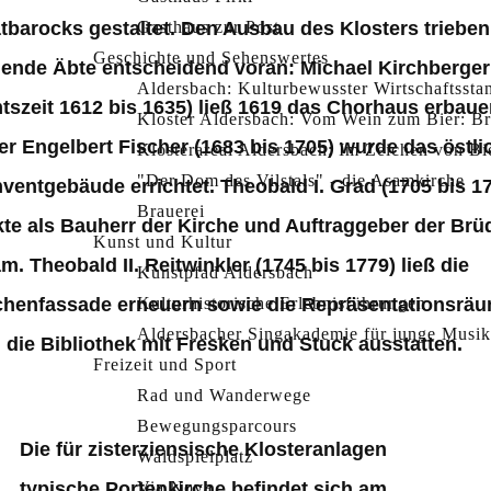
tbarocks gestaltet. Den Ausbau des Klosters trieben
Gasthaus zur Post
Geschichte und Sehenswertes
gende Äbte entscheidend voran: Michael Kirchberger
Aldersbach: Kulturbewusster Wirtschaftssta
tszeit 1612 bis 1635) ließ 1619 das Chorhaus erbaue
Kloster Aldersbach: Vom Wein zum Bier: Bra
er Engelbert Fischer (1683 bis 1705) wurde das östli
Klosterareal Aldersbach: Im Zeichen von B
"Der Dom des Vilstals" - die Asamkirche
ventgebäude errichtet. Theobald I. Grad (1705 bis 1
Brauerei
kte als Bauherr der Kirche und Auftraggeber der
Brü
Kunst und Kultur
am
. Theobald II. Reitwinkler (1745 bis 1779) ließ die
Kunstpfad Aldersbach
chenfassade erneuern sowie die Repräsentationsrä
Kulturhistorische Erlebnisführungen
Aldersbacher Singakademie für junge Mus
 die Bibliothek mit Fresken und Stuck ausstatten.
Freizeit und Sport
Rad und Wanderwege
Bewegungsparcours
Die für zisterziensische Klosteranlagen
Waldspielplatz
typische
Portenkirche
Via Nova
befindet sich am