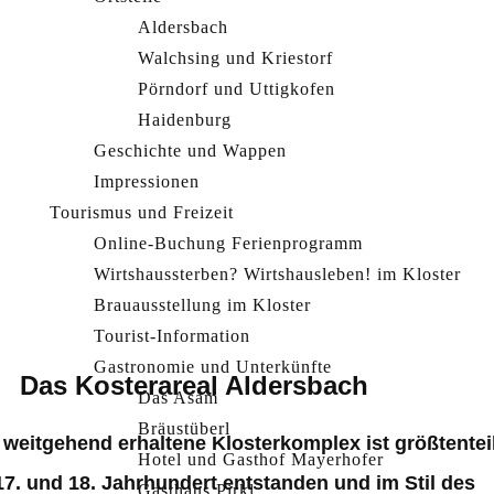
Aldersbach
Walchsing und Kriestorf
Pörndorf und Uttigkofen
Haidenburg
Geschichte und Wappen
Impressionen
Tourismus und Freizeit
Online-Buchung Ferienprogramm
Wirtshaussterben? Wirtshausleben! im Kloster
Brauausstellung im Kloster
Tourist-Information
Gastronomie und Unterkünfte
Das Kosterareal Aldersbach
Das Asam
Bräustüberl
 weitgehend erhaltene Klosterkomplex ist größtentei
Hotel und Gasthof Mayerhofer
17. und 18. Jahrhundert entstanden und im Stil des
Gasthaus Pirkl