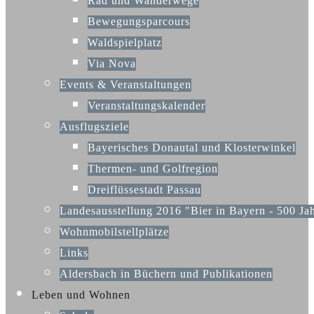
Rad und Wanderwege
Bewegungsparcours
Waldspielplatz
Via Nova
Events & Veranstaltungen
Veranstaltungskalender
Ausflugsziele
Bayerisches Donautal und Klosterwinkel
Thermen- und Golfregion
Dreiflüssestadt Passau
Landesausstellung 2016 "Bier in Bayern - 500 Ja
Wohnmobilstellplätze
Links
Aldersbach in Büchern und Publikationen
Leben und Wohnen