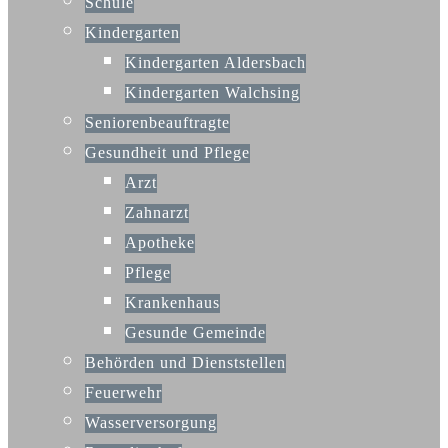
Schule
Kindergarten
Kindergarten Aldersbach
Kindergarten Walchsing
Seniorenbeauftragte
Gesundheit und Pflege
Arzt
Zahnarzt
Apotheke
Pflege
Krankenhaus
Gesunde Gemeinde
Behörden und Dienststellen
Feuerwehr
Wasserversorgung