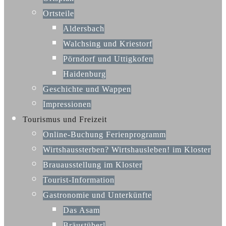
Ortsteile
Aldersbach
Walchsing und Kriestorf
Pörndorf und Uttigkofen
Haidenburg
Geschichte und Wappen
Impressionen
Tourismus und Freizeit
Online-Buchung Ferienprogramm
Wirtshaussterben? Wirtshausleben! im Kloster
Brauausstellung im Kloster
Tourist-Information
Gastronomie und Unterkünfte
Das Asam
Bräustüberl