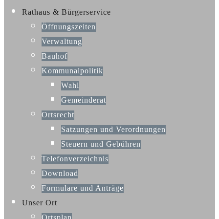
Rathaus & Bürgerservice
Öffnungszeiten
Verwaltung
Bauhof
Kommunalpolitik
Wahl
Gemeinderat
Ortsrecht
Satzungen und Verordnungen
Steuern und Gebühren
Telefonverzeichnis
Download
Formulare und Anträge
Unser Ort
Ortsplan