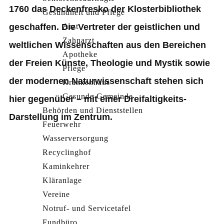
1760 das Deckenfresko der Klosterbibliothek
Gesundheit und Pflege
geschaffen. Die Vertreter der geistlichen und
Arzt
Zahnarzt
weltlichen Wissenschaften aus den Bereichen
Apotheke
der Freien Künste, Theologie und Mystik sowie
Pflege
der modernen Naturwissenschaft stehen sich
Krankenhaus
Gesunde Gemeinde
hier gegenüber – mit einer Dreifaltigkeits-
Behörden und Dienststellen
Darstellung im Zentrum.
Feuerwehr
Wasserversorgung
Recyclinghof
Kaminkehrer
Kläranlage
Vereine
Notruf- und Servicetafel
Fundbüro