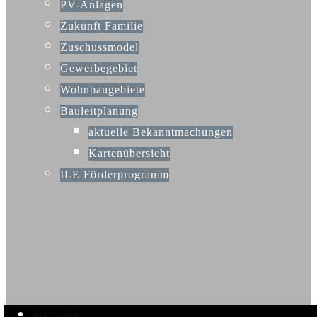
PV-Anlagen
Zukunft Familie
Zuschussmodel
Gewerbegebiet
Wohnbaugebiete
Bauleitplanung
aktuelle Bekanntmachungen
Kartenübersicht
ILE Förderprogramm
Startseite