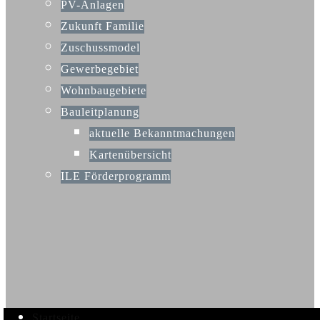
PV-Anlagen
Zukunft Familie
Zuschussmodel
Gewerbegebiet
Wohnbaugebiete
Bauleitplanung
aktuelle Bekanntmachungen
Kartenübersicht
ILE Förderprogramm
Startseite