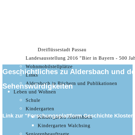
Events & Veranstaltungen
Veranstaltungskalender
Ausflugsziele
Bayerisches Donautal und Klosterwinkel
Thermen- und Golfregion
Dreiflüssestadt Passau
Landesausstellung 2016 "Bier in Bayern - 500 Ja
Wohnmobilstellplätze
Geschichtliches zu Aldersbach und de
Links
Aldersbach in Büchern und Publikationen
Sehenswürdigkeiten
Leben und Wohnen
Schule
Kindergarten
Link zur "Forschungsplattform Geschichte Kloster
Kindergarten Aldersbach
Kindergarten Walchsing
Seniorenbeauftragte