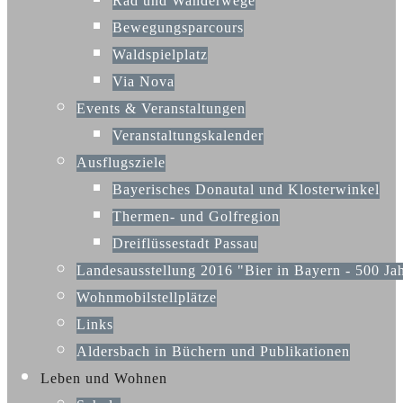
Rad und Wanderwege
Bewegungsparcours
Waldspielplatz
Via Nova
Events & Veranstaltungen
Veranstaltungskalender
Ausflugsziele
Bayerisches Donautal und Klosterwinkel
Thermen- und Golfregion
Dreiflüssestadt Passau
Landesausstellung 2016 "Bier in Bayern - 500 Ja
Wohnmobilstellplätze
Links
Aldersbach in Büchern und Publikationen
Leben und Wohnen