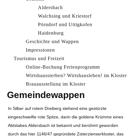
Aldersbach
Walchsing und Kriestorf
Pörndorf und Uttigkofen
Haidenburg
Geschichte und Wappen
Impressionen
Tourismus und Freizeit
Online-Buchung Ferienprogramm
Wirtshaussterben? Wirtshausleben! im Kloster
Brauausstellung im Kloster
Gemeindewappen
Tourist-Information
Gastronomie und Unterkünfte
In Silber auf rotem Dreiberg stehend eine gestürzte
Das Asam
eingeschweifte rote Spitze, darin die goldene Krümme eines
Bräustüberl
Abtstabes.Aldersbach ist bekannt und berühmt geworden
Hotel und Gasthof Mayerhofer
durch das hier 1146/47 gegründete Zisterzienserkloster, das
Gasthaus Pirkl