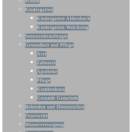
Schule
Kindergarten
Kindergarten Aldersbach
Kindergarten Walchsing
Seniorenbeauftragte
Gesundheit und Pflege
Arzt
Zahnarzt
Apotheke
Pflege
Krankenhaus
Gesunde Gemeinde
Behörden und Dienststellen
Feuerwehr
Wasserversorgung