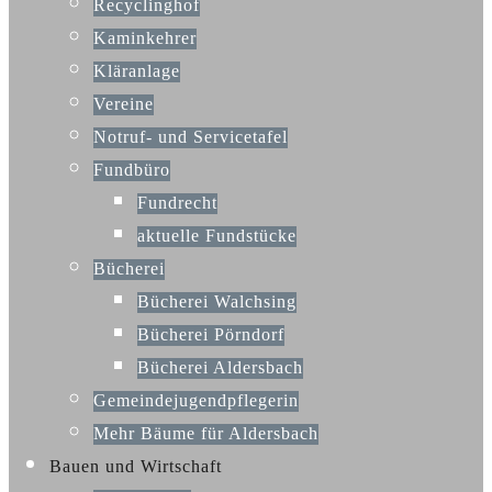
Recyclinghof
Kaminkehrer
Kläranlage
Vereine
Notruf- und Servicetafel
Fundbüro
Fundrecht
aktuelle Fundstücke
Bücherei
Bücherei Walchsing
Bücherei Pörndorf
Bücherei Aldersbach
Gemeindejugendpflegerin
Mehr Bäume für Aldersbach
Bauen und Wirtschaft