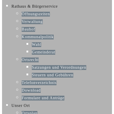
Rathaus & Bürgerservice
Öffnungszeiten
Verwaltung
Bauhof
Kommunalpolitik
Wahl
Gemeinderat
Ortsrecht
Satzungen und Verordnungen
Steuern und Gebühren
Telefonverzeichnis
Download
Formulare und Anträge
Unser Ort
Ortsplan