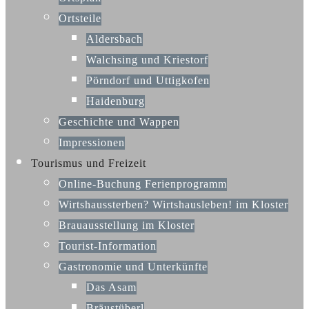
Ortsteile
Aldersbach
Walchsing und Kriestorf
Pörndorf und Uttigkofen
Haidenburg
Geschichte und Wappen
Impressionen
Tourismus und Freizeit
Online-Buchung Ferienprogramm
Wirtshaussterben? Wirtshausleben! im Kloster
Brauausstellung im Kloster
Tourist-Information
Gastronomie und Unterkünfte
Das Asam
Bräustüberl