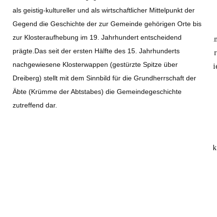
als geistig-kultureller und als wirtschaftlicher Mittelpunkt der
Gasthaus zur Post
Gegend die Geschichte der zur Gemeinde gehörigen Orte bis
Geschichte und Sehenswertes
zur Klosteraufhebung im 19. Jahrhundert entscheidend
Aldersbach: Kulturbewusster Wirtschaftssta
prägte.Das seit der ersten Hälfte des 15. Jahrhunderts
Kloster Aldersbach: Vom Wein zum Bier: Bra
nachgewiesene Klosterwappen (gestürzte Spitze über
Klosterareal Aldersbach: Im Zeichen von B
Dreiberg) stellt mit dem Sinnbild für die Grundherrschaft der
"Der Dom des Vilstals" - die Asamkirche
Äbte (Krümme der Abtstabes) die Gemeindegeschichte
Brauerei
zutreffend dar.
Kunst und Kultur
Kunstpfad Aldersbach
Kulturhistorische Erlebnisführungen
Aldersbacher Singakademie für junge Mus
Freizeit und Sport
Rad und Wanderwege
Bewegungsparcours
Waldspielplatz
Via Nova